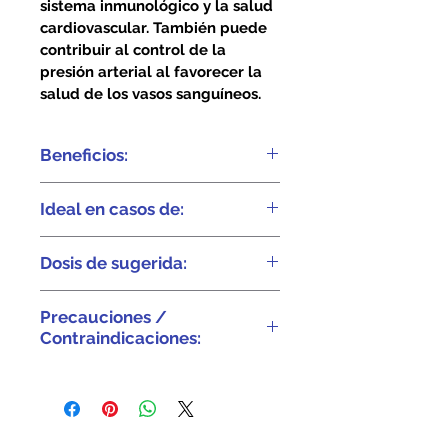
sistema inmunológico y la salud 
cardiovascular. También puede 
contribuir al control de la 
presión arterial al favorecer la 
salud de los vasos sanguíneos.
Beneficios:
Disminuye los niveles de 
Ideal en casos de:
azúcar en sangre.
Diabetes.
Previene el 
Dosis de sugerida:
envejecimiento prematuro.
Ulceras.
Adultos 1 cápsula con 8-12 
Precauciones /
onzas de agua.
Salud digestiva.
Gastritis.
Contraindicaciones:
Reduce la proliferación de 
En caso de embarazo y 
Antiinflamatorio.
células cancerígenas.
lactancia.
Problemas de próstata.
Aumenta la función 
Con medicamentos 