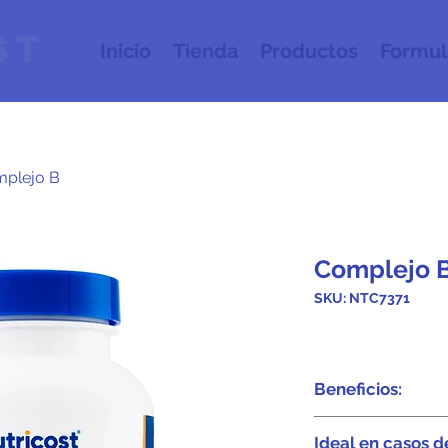
Inicio
Tienda
Productos
Formul
plejo B
Complejo 
SKU: NTC7371
Beneficios:
Ayudan a con
Ideal en casos d