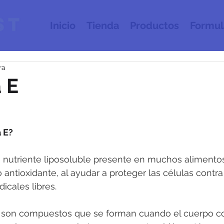
Inicio
Tienda
Productos
Formul
ra
 E
 E?
n nutriente liposoluble presente en muchos alimentos.
antioxidante, al ayudar a proteger las células contra
icales libres. 
es son compuestos que se forman cuando el cuerpo co