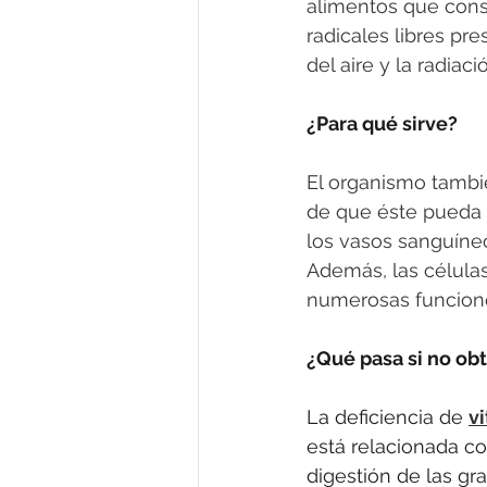
alimentos que cons
radicales libres pr
del aire y la radiaci
¿Para qué sirve?
El organismo tambié
de que éste pueda c
los vasos sanguíneo
Además, las células
numerosas funcione
¿Qué pasa si no ob
La deficiencia de 
v
está relacionada c
digestión de las gra