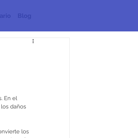
ario
Blog
 En el 
 los daños 
nvierte los 